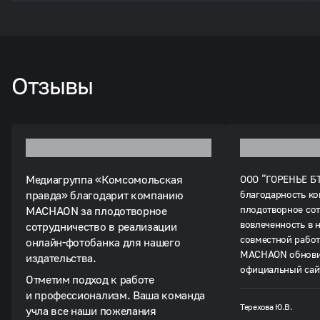
Отзывы
Медиагруппа «Комсомольская
ООО “ГОРЕНЬЕ БТ
правда» благодарит компанию
благодарность к
плодотворное сот
MACHAON за плодотворное
вовлеченность в 
сотрудничество в реализации
совместной рабо
онлайн-фотобанка для нашего
MACHAON обнови
издательства.
официальный сай
Отметим подход к работе
результаты ЅЕО-
и профессионализм. Ваша команда
оперативно разра
Терехова Ю.В.
учла все наши пожелания
медийные кампан