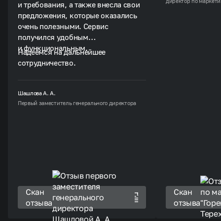
директор по маркети
и требования, а также внесла свои
автоматизируют 
предложения, которые оказались
получили обновл
очень полезными. Сервис
возможностями д
получился удобным
узнаваемости наш
и функциональным.
надежного технич
Надеемся на дальнейшее
сотрудничество.
Шашлова А. А.
Первый заместитель генерального директора
Скан
Скан
отзыва
отзыва