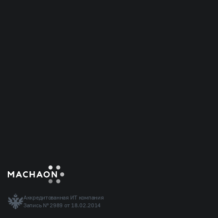
Я даю согласие на обработку персональных данных
и соглашаюсь c
политикой конфиденциальности
.
Отправить заявку
Аккредитованная ИТ компания
Запись Nº 2989 от 18.02.2014