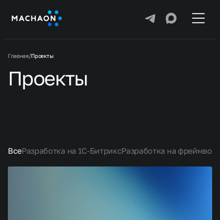
Услуги
Главная
/
Проекты
Проекты
Проекты
Карьера
Блог
Контакты
Все
Разработка на 1С-Битрикс
Разработка на фреймвор
+7 (499) 755-62-98
info@machaon.ru
Нанять нас