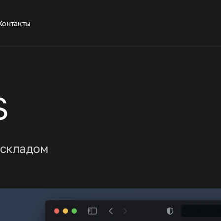
Контакты
Внедрение Битрикс24
Интернет-магазины
и B2B порталы
S
Дизайн систем и сервисов
едрение Битрикс24
П
К
Разработка ГИС
тернет-магазины и B2B порталы
Б
Аутстаф IT-специалистов
К
 складом
зайн систем и сервисов
зработка ГИС
тстаф IT-специалистов