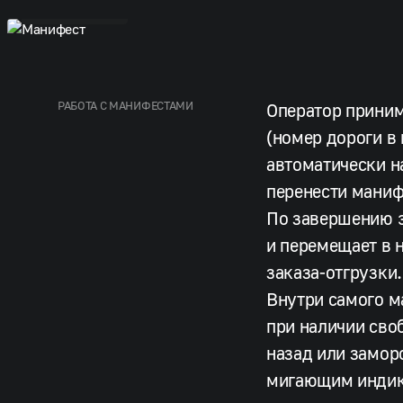
Манифест
РАБОТА С МАНИФЕСТАМИ
Оператор приним
(номер дороги в
автоматически н
перенести маниф
По завершению э
и перемещает в 
заказа-отгрузки.
Внутри самого м
при наличии сво
назад или замор
мигающим индик