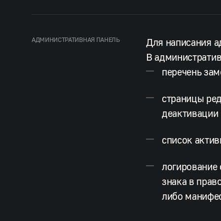
АДМИНИСТРАТИВНАЯ ПАНЕЛЬ
Для написания а
В административ
перечень за
страницы ред
деактивации
список акти
логирование 
знака в прав
либо манифе