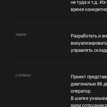
не туда и т.д. И
время конкретно
ЗАДАЧА
Разработать и в
визуализировать
управлять склад
О СЕРВИСЕ
Проект представ
диагональю 86 д
оператор.
В шапке указыва
роли сотрудников: