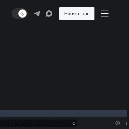
Нанять нас
Разделы
роекты
арьера
лог
онтакты