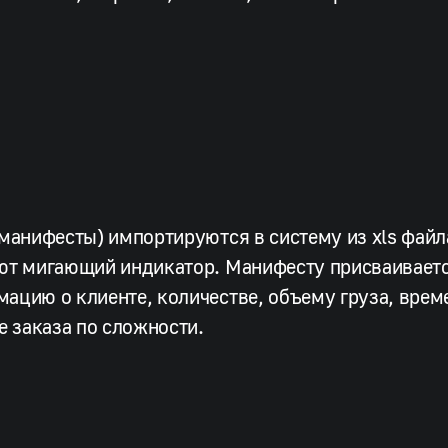
 манифесты) импортируются в систему из xls фай
ют мигающий индикатор. Манифесту присваивает
ацию о клиенте, количестве, объему груза, вре
е заказа по сложности.