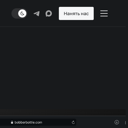
Нанять нас
Разделы
роекты
арьера
лог
онтакты