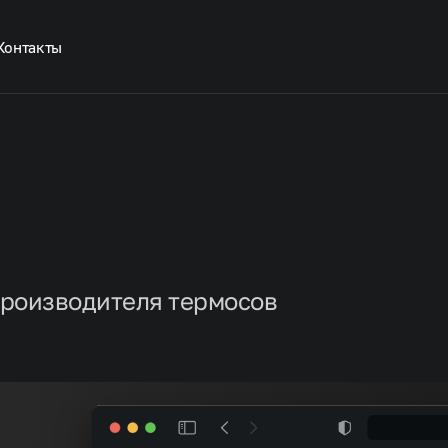
Контакты
Внедрение Битрикс24
Интернет-магазины
и B2B порталы
Дизайн систем и сервисов
едрение Битрикс24
П
К
Разработка ГИС
тернет-магазины и B2B порталы
Б
Аутстаф IT-специалистов
К
производителя термосов
зайн систем и сервисов
зработка ГИС
тстаф IT-специалистов