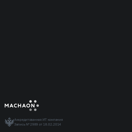
Я даю согласие на обработку персональных данных
и соглашаюсь c
политикой конфиденциальности
.
Отправить заявку
Аккредитованная ИТ компания
Запись Nº 2989 от 18.02.2014