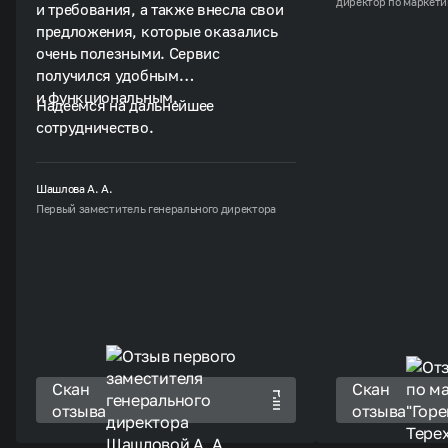
директор по маркети
и требования, а также внесла свои
автоматизируют 
предложения, которые оказались
получили обновл
очень полезными. Сервис
возможностями д
получился удобным
узнаваемости наш
и функциональным.
надежного технич
Надеемся на дальнейшее
сотрудничество.
Шашлова А. А.
Первый заместитель генерального директора
Скан
Скан
отзыва
отзыва