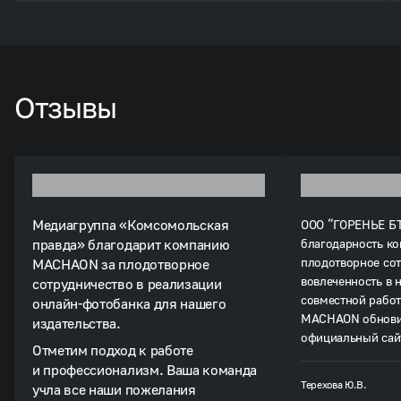
Отзывы
Медиагруппа «Комсомольская
ООО “ГОРЕНЬЕ БТ
правда» благодарит компанию
благодарность к
плодотворное сот
MACHAON за плодотворное
вовлеченность в 
сотрудничество в реализации
совместной рабо
онлайн-фотобанка для нашего
MACHAON обнови
издательства.
официальный сай
Отметим подход к работе
результаты ЅЕО-
и профессионализм. Ваша команда
оперативно разра
Терехова Ю.В.
учла все наши пожелания
медийные кампан